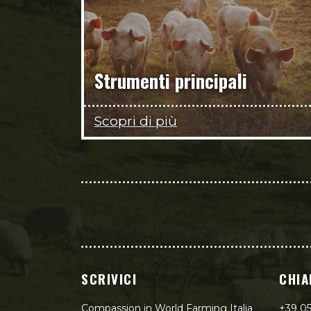
Strumenti principali
Scopri di più
SCRIVICI
CHIA
Compassion in World Farming Italia
+39 0