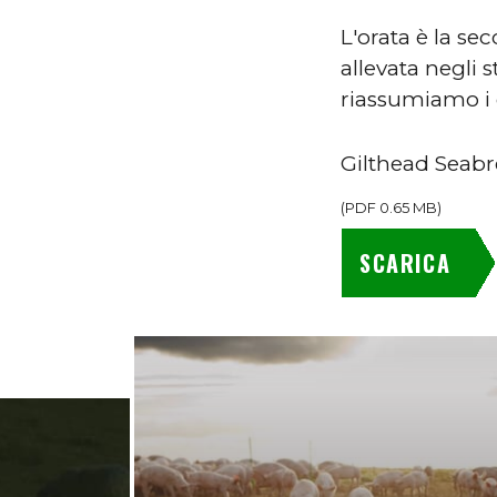
L'orata è la se
allevata negli 
riassumiamo i d
Gilthead Seab
(
PDF
0.65 MB
)
SCARICA