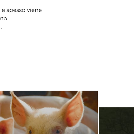
o e spesso viene
nto
.