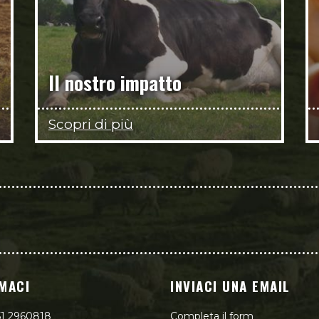
Il nostro impatto
Scopri di più
MACI
INVIACI UNA EMAIL
51 2960818
Completa il form