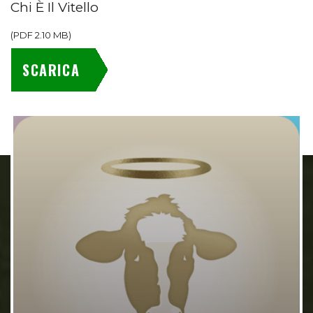
Chi È Il Vitello
(
PDF
2.10 MB
)
SCARICA